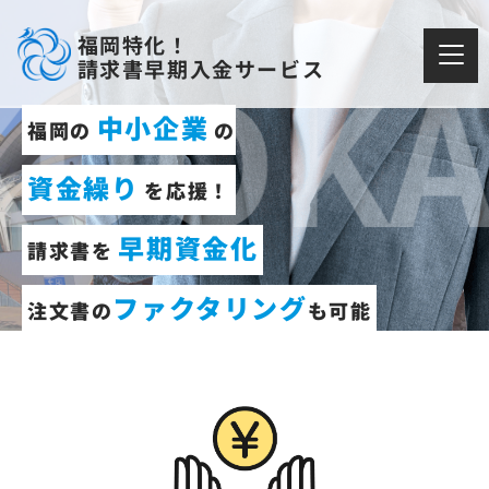
福岡特化！
UOKA 
請求書早期入金サービス
中小企業
福岡の
の
資金繰り
を応援！
早期資金化
請求書を
ファクタリング
注文書の
も可能